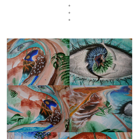
*
*
*