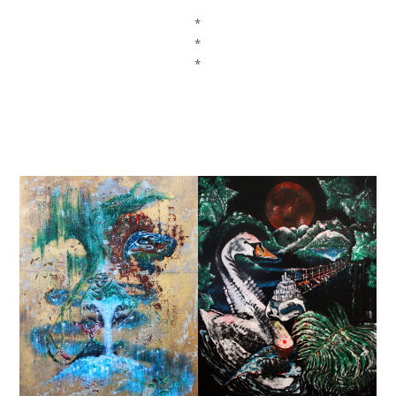
*
*
*